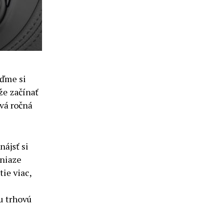
eďme si
že začínať
ová ročná
nájsť si
eniaze
ie viac,
u trhovú