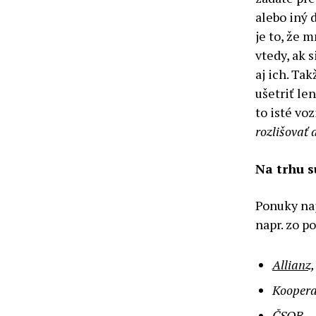
alebo iný 
je to, že 
vtedy, ak 
aj ich. T
ušetriť le
to isté vo
rozlišovať 
Na trhu s
Ponuky naj
napr. zo po
Allianz
,
Koopera
ČSOB,