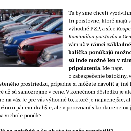
Tu by sme chceli vyzdvih
tri poisťovne, ktoré majú 
výhodné PZP, a síce
Kooper
Komunálna poisťovňa
a
Gen
vám už
v rámci základn
balíčka ponúkajú možno
sú inde možné len v rám
pripoistenia
. Ide napr.
o zabezpečenie batožiny, v
steného prostriedku, prípadne si môžete navoliť aj iné 
oré už sú samozrejme v cene. V konečnom dôsledku je al
 na vás. Je pre vás výhodné to, ktoré je najlacnejšie, al
ožno o pár eur drahšie, ale v porovnaní s konkurenciou 
na vrchole ponúk?
á sa poisťujú a čo ak ste to vaše nepoistili?