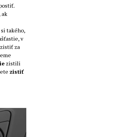
ostiť.
, ak
ť si takého,
šťastie, v
istiť za
vieme
ie
zistili
iete
zistiť