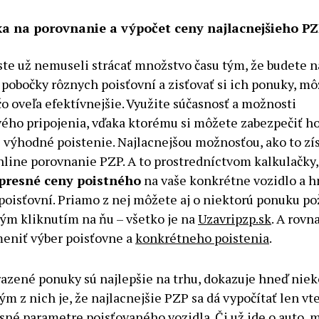
a na porovnanie a výpočet ceny najlacnejšieho P
 ste už nemuseli strácať množstvo času tým, že budete 
 pobočky rôznych poisťovní a zisťovať si ich ponuky, m
čo oveľa efektívnejšie. Využite súčasnosť a možnosti
ého pripojenia, vďaka ktorému si môžete zabezpečiť ho
 výhodné poistenie. Najlacnejšou možnosťou, ako to zís
online porovnanie PZP. A to prostredníctvom kalkulačky
presné ceny poistného
na vaše konkrétne vozidlo a h
poisťovní. Priamo z nej môžete aj o niektorú ponuku pož
ým kliknutím na ňu – všetko je na
Uzavripzp.sk
. A rovn
eniť výber poisťovne a
konkrétneho poistenia
.
razené ponuky sú najlepšie na trhu, dokazuje hneď niek
vým z nich je, že najlacnejšie PZP sa dá vypočítať len vte
sné parametre poisťovaného vozidla. Či už ide o auto, 