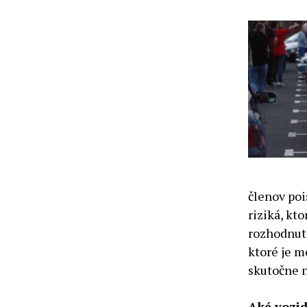
členov poi
riziká, kt
rozhodnutie
ktoré je m
skutočne 
Aké vozidl