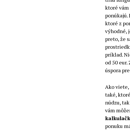
ktoré vám
ponúkajú. 
ktoré z p
výhodné, j
preto, že 
prostriedk
príklad. N
od 50 eur. 
úspora pre
Ako viete,
také, ktor
núdzu, tak
vám môžeme
kalkulač
ponuku má