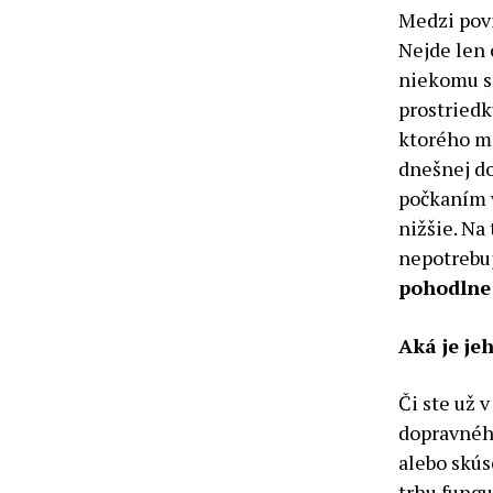
Medzi povi
Nejde len 
niekomu s
prostriedk
ktorého mo
dnešnej do
počkaním 
nižšie. Na 
nepotrebuj
pohodlne
Aká je je
Či ste už v
dopravnéh
alebo skús
trhu fungu