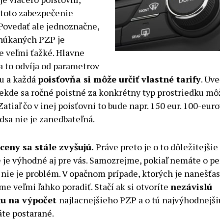
 toto zabezpečenie
Povedať ale jednoznačne,
onúkaných PZP je
e veľmi ťažké. Hlavne
sa to odvíja od parametrov
u a každá
poisťovňa si môže určiť vlastné tarify
. Uv
iekde sa ročné poistné za konkrétny typ prostriedku mô
Zatiaľ čo v inej poisťovni to bude napr. 150 eur. 100-eur
dsa nie je zanedbateľná.
ceny sa stále zvyšujú.
Práve preto je o to dôležitejšie 
é je výhodné aj pre vás. Samozrejme, pokiaľ nemáte o p
 nie je problém. V opačnom prípade, ktorých je nanešťast
 veľmi ľahko poradiť. Stačí ak si otvoríte
nezávislú
ku na výpočet
najlacnejšieho PZP a o tú najvýhodnejši
te postarané.