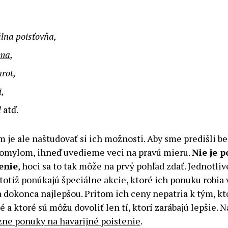
na poisťovňa,
ma
,
rot,
i,
l
atď.
 je ale naštudovať si ich možnosti. Aby sme predišli 
omylom, ihneď uvedieme veci na pravú mieru.
Nie je p
enie
, hoci sa to tak môže na prvý pohľad zdať. Jednotliv
totiž ponúkajú špeciálne akcie, ktoré ich ponuku robia
a dokonca najlepšou. Pritom ich ceny nepatria k tým, kt
 a ktoré sú môžu dovoliť len tí, ktorí zarábajú lepšie. N
zne ponuky na havarijné poistenie
.