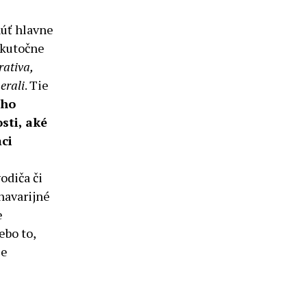
núť hlavne
skutočne
ativa,
erali
. Tie
ého
sti, aké
ci
odiča či
havarijné
e
ebo to,
je