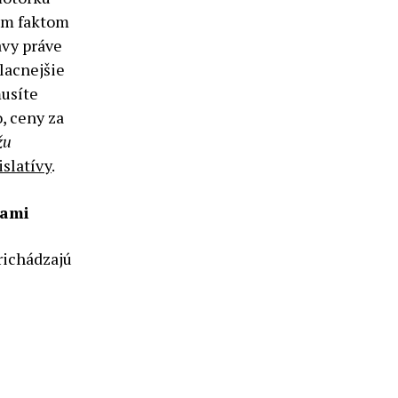
ším faktom
avy práve
 lacnejšie
usíte
o, ceny za
žu
islatívy
.
kami
richádzajú