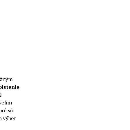
bežným
oistenie
é
 veľmi
oré sú
a výber