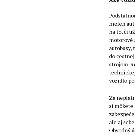
Podstatnou
nielen aut
na to, či u
motorové a
autobusy, t
do cestne
strojom. R
technickej
vozidlo po
Za neplatn
si môžete 
zabezpečen
ale aj seb
Obvodný úr