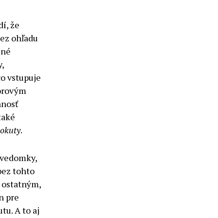
í, že
bez ohľadu
iné
,
čo vstupuje
torovým
nnosť
také
pokuty
.
nevedomky,
bez tohto
n ostatným,
n pre
u. A to aj