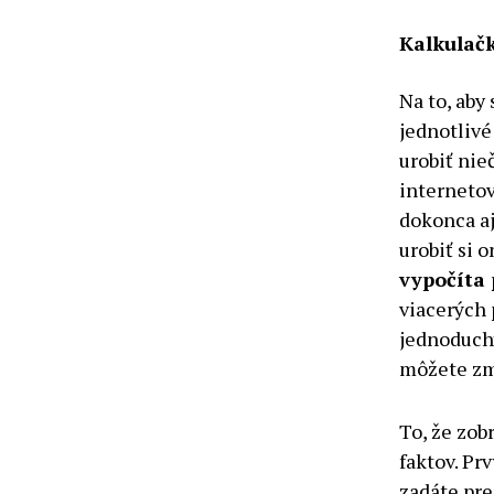
Kalkulačk
Na to, aby
jednotlivé
urobiť nie
internetov
dokonca aj
urobiť si 
vypočíta 
viacerých 
jednoduch
môžete zm
To, že zob
faktov. Pr
zadáte pre