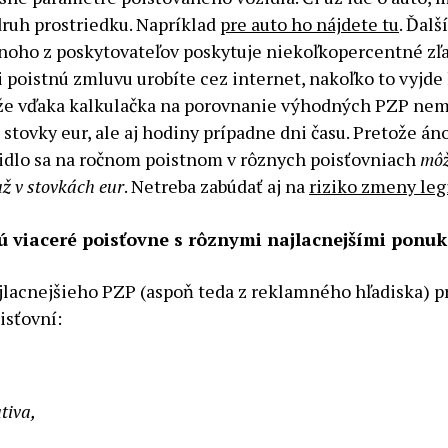
druh prostriedku. Napríklad
pre auto ho nájdete tu
. Ďal
mnoho z poskytovateľov poskytuje niekoľkopercentné zľ
si poistnú zmluvu urobíte cez internet, nakoľko to vyjde
akže vďaka kalkulačka na porovnanie výhodných PZP nem
n stovky eur, ale aj hodiny prípadne dni času. Pretože án
zidlo sa na ročnom poistnom v rôznych poisťovniach
mô
až v stovkách eur
. Netreba zabúdať aj na
riziko zmeny leg
ú viaceré poisťovne s rôznymi najlacnejšími ponu
lacnejšieho PZP (aspoň teda z reklamného hľadiska) p
isťovní:
tiva,