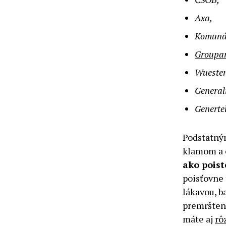
Axa,
Komunál
Groupa
Wuesten
General
Generte
Podstatným
klamom a 
ako poist
poisťovne 
lákavou, b
premrštené
máte aj
rô