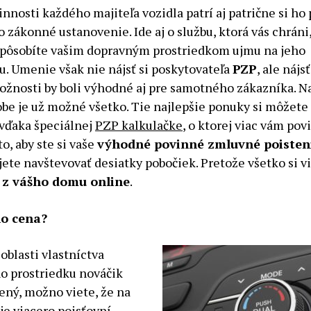
nnosti každého majiteľa vozidla patrí aj patrične si ho p
o zákonné ustanovenie. Ide aj o službu, ktorá vás chráni
pôsobíte vašim dopravným prostriedkom ujmu na jeho
u. Umenie však nie nájsť si poskytovateľa
PZP
, ale nájs
žnosti by boli výhodné aj pre samotného zákazníka. Na
be je už možné všetko. Tie najlepšie ponuky si môžete z
vďaka špeciálnej
PZP kalkulačke
, o ktorej viac vám po
to, aby ste si vaše
výhodné povinné zmluvné poisten
ete navštevovať desiatky pobočiek. Pretože všetko si v
 z vášho domu online
.
ho cena?
 oblasti vlastníctva
o prostriedku nováčik
ený, možno viete, že na
je viacero poisťovní,