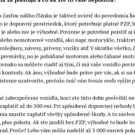
 časťou nášho článku je taktiež uviesť do povedomia ľud
o je dopravný prostriedok, ktorý potrebuje platné PZP, 
ž je alebo nie je výhodné. Povinne je potrebné poistiť aj 
lebo nemotorové vozidlá, ako napr. motocykle, traktory
rolejbusy, návesy, prívesy, vozíky atď. V skratke všetko, 
j premávky, no je poháňané motorom alebo ťahané mo
ovnako sa môžete riadiť aj tým, či má vaše vozidlo povi
 kontroly. Ak áno, výhodné bude práve pre vás, ak si na 
istenie uzatvoríte, pretože
ináč vám hrozia oveľa vyššie 
é zabezpečenie vozidla, hoci ste túto dobu prešvihli 
zaplatiť až do 300 eur. Pri spôsobení dopravnej nehody 
ia musíte zaplatiť všetky spôsobené škody. A to niele
e, plus pokutu. Ak ste jazdili bez PZP, výhodné to bude le
ad. Prečo? Lebo vám môžu nadeliť až 3 000 eurovú pokut