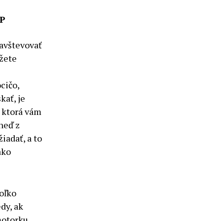
ZP
navštevovať
ôžete
cičo,
kať, je
, ktorá vám
neď z
iadať, a to
ako
oľko
dy, ak
motorku