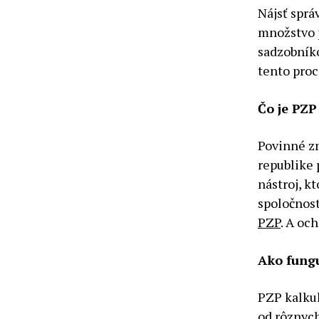
Nájsť sprá
množstvo 
sadzobníko
tento proc
Čo je PZP
Povinné zm
republike 
nástroj, 
spoločnost
PZP
. A och
Ako fung
PZP kalku
od rôznych