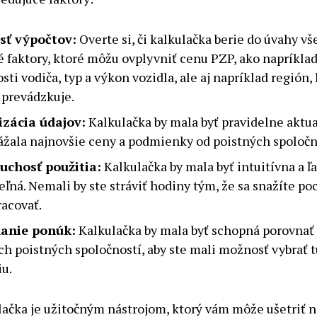
sť výpočtov:
Overte si, či kalkulačka berie do úvahy vš
é faktory, ktoré môžu ovplyvniť cenu PZP, ako napríklad
sti vodiča, typ a výkon vozidla, ale aj napríklad región,
 prevádzkuje.
izácia údajov:
Kalkulačka by mala byť pravidelne aktua
ážala najnovšie ceny a podmienky od poistných spoločn
uchosť použitia:
Kalkulačka by mala byť intuitívna a ľ
eľná. Nemali by ste stráviť hodiny tým, že sa snažíte po
racovať.
anie ponúk:
Kalkulačka by mala byť schopná porovnať
ch poistných spoločností, aby ste mali možnosť vybrať t
iu.
ačka je užitočným nástrojom, ktorý vám môže ušetriť ni