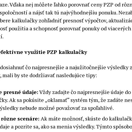
iaze. Vďaka nej môžete ľahko porovnať ceny PZP od rôz
spoločností a nájsť tak tú najvýhodnejšiu ponuku. Neza
ýbere kalkulačky zohľadniť presnosť výpočtov, aktualizác
sť použitia a schopnosť porovnať ponuky od viacerých
í.
efektívne využitie PZP kalkulačky
dosiahnuť čo najpresnejšie a najužitočnejšie výsledky 
, mali by ste dodržiavať nasledujúce tipy:
e presné údaje:
Vždy zadajte čo najpresnejšie údaje do
čky. Ak sa pokúsite „oklamať“ systém tým, že zadáte n
výsledky nebude možné považovať za spoľahlivé.
 rôzne scenáre:
Ak máte možnosť, skúste do kalkulačk
daje a pozrite sa, ako sa menia výsledky. Týmto spôso