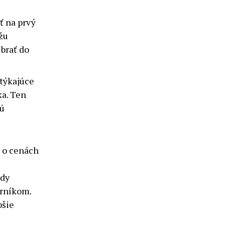
ť na prvý
žu
 brať do
týkajúce
ka. Ten
tú
 o cenách
e
ždy
orníkom.
pšie