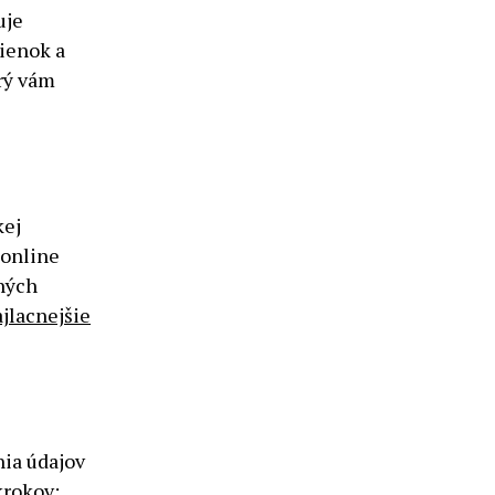
uje
ienok a
orý vám
kej
 online
ných
jlacnejšie
ia údajov
krokov: