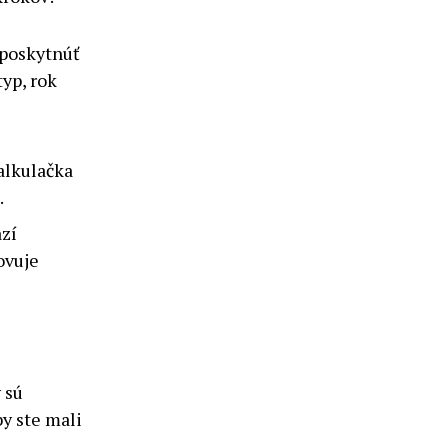
poskytnúť
typ, rok
alkulačka
.
zí
ovuje
 sú
by ste mali