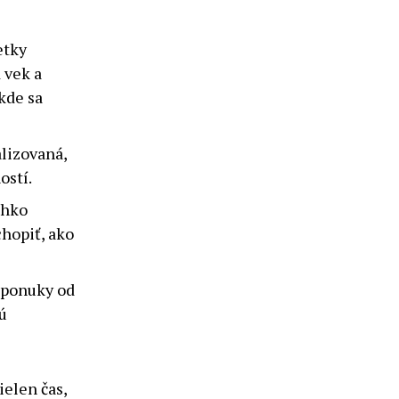
etky
 vek a
 kde sa
lizovaná,
ostí.
ahko
chopiť, ako
 ponuky od
ú
elen čas,