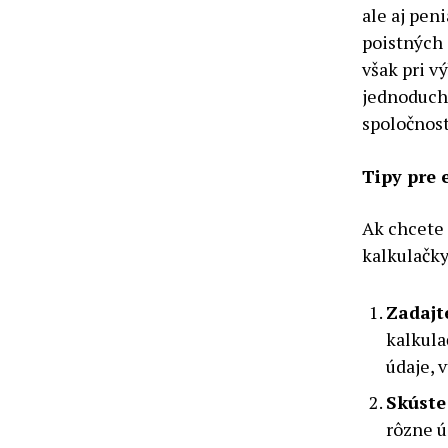
ale aj pen
poistných 
však pri v
jednoducho
spoločnost
Tipy pre 
Ak chcete 
kalkulačky
Zadajt
kalkula
údaje, 
Skúste
rôzne ú