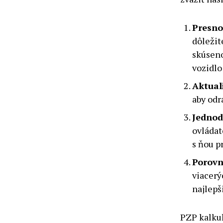
Presno
dôležit
skúseno
vozidlo
Aktual
aby odr
Jednod
ovládat
s ňou p
Porovn
viacerý
najlepš
PZP kalkul