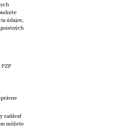
nych
budnite
iu údajov,
 poistných
z PZP
esprávne
y zadávať
bom môžete