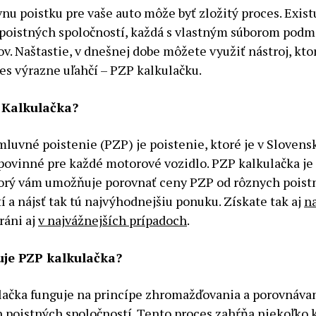
vnu poistku pre vaše auto môže byť zložitý proces. Exist
poistných spoločností, každá s vlastným súborom podm
v. Naštastie, v dnešnej dobe môžete využiť nástroj, kt
es výrazne uľahčí – PZP kalkulačku.
 Kalkulačka?
luvné poistenie (PZP) je poistenie, ktoré je v Slovens
povinné pre každé motorové vozidlo. PZP kalkulačka je
ktorý vám umožňuje porovnať ceny PZP od rôznych poist
í a nájsť tak tú najvýhodnejšiu ponuku. Získate tak aj
na
ráni aj
v najvážnejších prípadoch
.
uje PZP kalkulačka?
lačka funguje na princípe zhromažďovania a porovnávan
 poistných spoločností. Tento proces zahŕňa niekoľko 