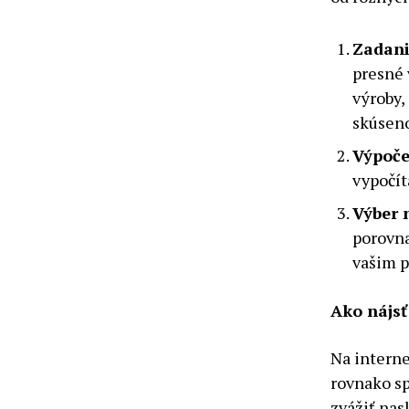
Zadani
presné 
výroby,
skúseno
Výpoče
vypočít
Výber 
porovna
vašim 
Ako nájsť
Na interne
rovnako sp
zvážiť nas