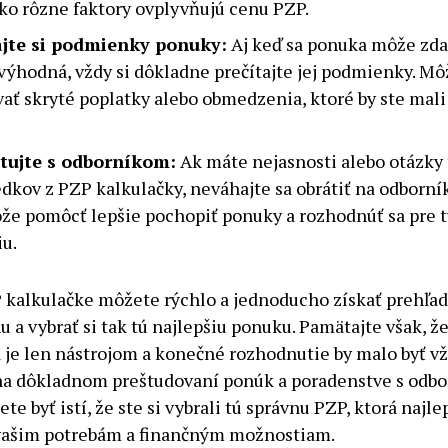
 ako rôzne faktory ovplyvňujú cenu PZP.
ajte si podmienky ponuky:
Aj keď sa ponuka môže zda
výhodná, vždy si dôkladne prečítajte jej podmienky. Mô
ať skryté poplatky alebo obmedzenia, ktoré by ste mali
tujte s odborníkom:
Ak máte nejasnosti alebo otázky 
edkov z PZP kalkulačky, neváhajte sa obrátiť na odborní
e pomôcť lepšie pochopiť ponuky a rozhodnúť sa pre 
iu.
 kalkulačke môžete rýchlo a jednoducho získať prehľad
u a vybrať si tak tú najlepšiu ponuku. Pamätajte však, ž
 je len nástrojom a konečné rozhodnutie by malo byť v
na dôkladnom preštudovaní ponúk a poradenstve s odb
e byť istí, že ste si vybrali tú správnu PZP, ktorá najle
vašim potrebám a finančným možnostiam.