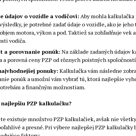
e údajov o vozidle a vodičovi:
Aby mohla kalkulačka 
výsledky, je potrebné zadať údaje o vozidle, ako je jeho 
 objem motora, výkon a pod. Taktiež sa zohľadňuje vek a
sti vodiča.
t a porovnanie ponúk:
Na základe zadaných údajov k
a a porovná ceny PZP od rôznych poistných spoločností
najvhodnejšej ponuky:
Kalkulačka vám následne zobra
nie ponúk a umožní vám vybrať tú, ktorá najlepšie vyh
potrebám a finančným možnostiam.
 najlepšiu PZP kalkulačku?
te existuje množstvo PZP kalkulačiek, avšak nie všetky
oľahlivé a presné. Pri výbere najlepšej PZP kalkulačky 
ledujúce faktory: