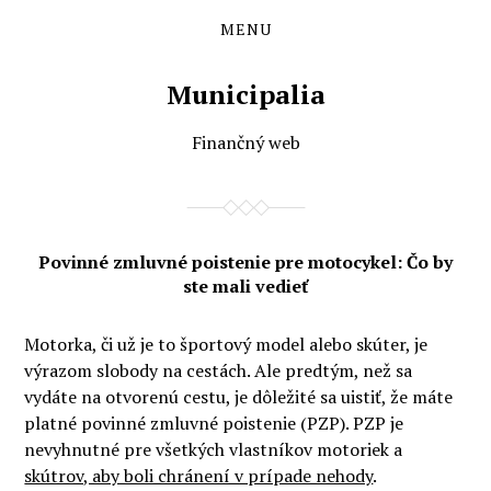
MENU
Skip
Skip
to
to
the
the
Municipalia
content
main
menu
Finančný web
Povinné zmluvné poistenie pre motocykel: Čo by
ste mali vedieť
Motorka, či už je to športový model alebo skúter, je
výrazom slobody na cestách. Ale predtým, než sa
vydáte na otvorenú cestu, je dôležité sa uistiť, že máte
platné povinné zmluvné poistenie (PZP). PZP je
nevyhnutné pre všetkých vlastníkov motoriek a
skútrov, aby boli chránení v prípade nehody
.