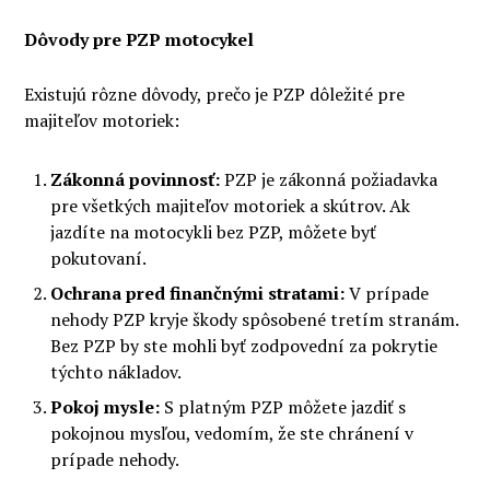
Dôvody pre PZP motocykel
Existujú rôzne dôvody, prečo je PZP dôležité pre
majiteľov motoriek:
Zákonná povinnosť:
PZP je zákonná požiadavka
pre všetkých majiteľov motoriek a skútrov. Ak
jazdíte na motocykli bez PZP, môžete byť
pokutovaní.
Ochrana pred finančnými stratami:
V prípade
nehody PZP kryje škody spôsobené tretím stranám.
Bez PZP by ste mohli byť zodpovední za pokrytie
týchto nákladov.
Pokoj mysle:
S platným PZP môžete jazdiť s
pokojnou mysľou, vedomím, že ste chránení v
prípade nehody.