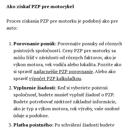
Ako získať PZP pre motocykel
Proces získania PZP pre motorku je podobný ako pre
auto:
Porovnanie ponúk:
Porovnajte ponuky od rôznych
poistných spoločností. Ceny PZP pre motorky sa
môžu líšiť v závislosti od rôznych faktorov, ako je
výkon motora, vek vodiča alebo lokalita. Pozrite ako
si spraviť
najlacnejšie PZP porovnanie
. Alebo ako
spraviť
výpočet PZP kalkulačkou
.
Vyplnenie žiadosti:
Keď si vyberiete poistnú
spoločnosť, budete musieť vyplniť žiadosť o PZP.
Budete potrebovať niektoré základné informácie,
ako je typ a výkon motora, rok výroby, vaše osobné
údaje a podobne.
Platba poistného:
Po schválení žiadosti budete