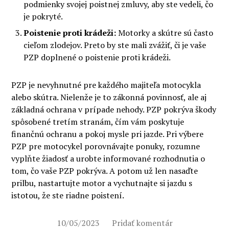
podmienky svojej poistnej zmluvy, aby ste vedeli, čo
je pokryté.
Poistenie proti krádeži:
Motorky a skútre sú často
cieľom zlodejov. Preto by ste mali zvážiť, či je vaše
PZP doplnené o poistenie proti krádeži.
PZP je nevyhnutné pre každého majiteľa motocykla
alebo skútra. Nielenže je to zákonná povinnosť, ale aj
základná ochrana v prípade nehody. PZP pokrýva škody
spôsobené tretím stranám, čím vám poskytuje
finančnú ochranu a pokoj mysle pri jazde. Pri výbere
PZP pre motocykel porovnávajte ponuky, rozumne
vyplňte žiadosť a urobte informované rozhodnutia o
tom, čo vaše PZP pokrýva. A potom už len nasaďte
prilbu, nastartujte motor a vychutnajte si jazdu s
istotou, že ste riadne poistení.
10/05/2023
Pridať komentár